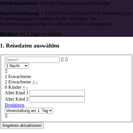
Mindestaufenthalt
: 1 Nacht, Verlängerungsnacht buchbar
Kinderermäßigung
: 1 Kind bis 14 Jahre bis zu 50 % Ermäßigung bei
Unterbringung im Zustellbett im DZ der Eltern. Die
Kinderermäßigung hängt von den gewählten Leistungen ab.
Buchbar
: bis 7 Tage vor Anreise.
1. Reisedaten auswählen
2 Erwachsene
2 Erwachsene
+
-
0 Kinder
+
-
Alter Kind 1
Alter Kind 2
Bestätigen
Angebote aktualisieren