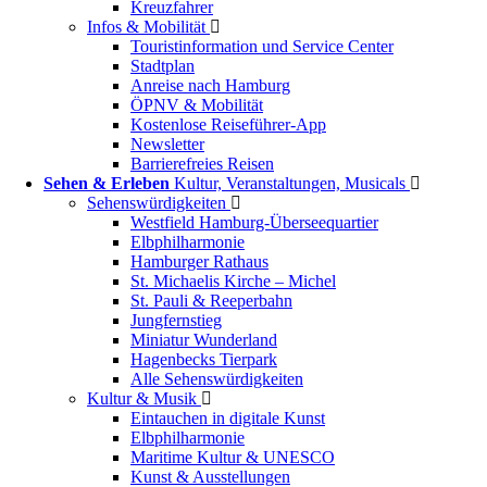
Kreuzfahrer
Infos & Mobilität
Touristinformation und Service Center
Stadtplan
Anreise nach Hamburg
ÖPNV & Mobilität
Kostenlose Reiseführer-App
Newsletter
Barrierefreies Reisen
Sehen & Erleben
Kultur, Veranstaltungen, Musicals
Sehenswürdigkeiten
Westfield Hamburg-Überseequartier
Elbphilharmonie
Hamburger Rathaus
St. Michaelis Kirche – Michel
St. Pauli & Reeperbahn
Jungfernstieg
Miniatur Wunderland
Hagenbecks Tierpark
Alle Sehenswürdigkeiten
Kultur & Musik
Eintauchen in digitale Kunst
Elbphilharmonie
Maritime Kultur & UNESCO
Kunst & Ausstellungen