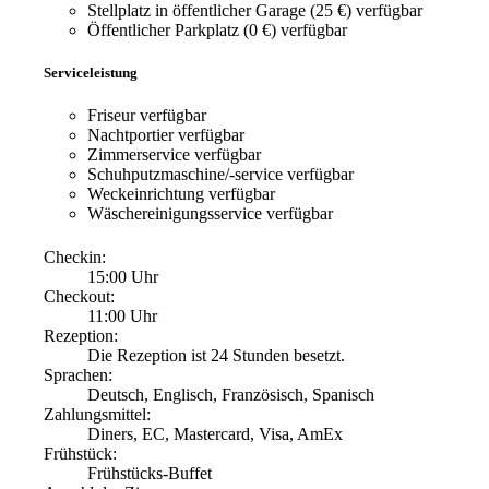
Stellplatz in öffentlicher Garage (25 €)
verfügbar
Öffentlicher Parkplatz (0 €)
verfügbar
Serviceleistung
Friseur
verfügbar
Nachtportier
verfügbar
Zimmerservice
verfügbar
Schuhputzmaschine/-service
verfügbar
Weckeinrichtung
verfügbar
Wäschereinigungsservice
verfügbar
Checkin:
15:00 Uhr
Checkout:
11:00 Uhr
Rezeption:
Die Rezeption ist 24 Stunden besetzt.
Sprachen:
Deutsch, Englisch, Französisch, Spanisch
Zahlungsmittel:
Diners, EC, Mastercard, Visa, AmEx
Frühstück:
Frühstücks-Buffet