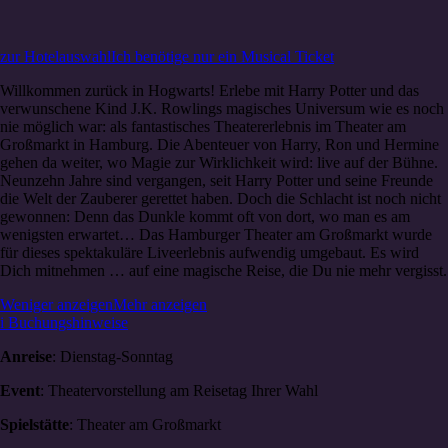
zur Hotelauswahl
Ich benötige nur ein Musical Ticket
Willkommen zurück in Hogwarts! Erlebe mit Harry Potter und das
verwunschene Kind J.K. Rowlings magisches Universum wie es noch
nie möglich war: als fantastisches Theatererlebnis im Theater am
Großmarkt in Hamburg. Die Abenteuer von Harry, Ron und Hermine
gehen da weiter, wo Magie zur Wirklichkeit wird: live auf der Bühne.
Neunzehn Jahre sind vergangen, seit Harry Potter und seine Freunde
die Welt der Zauberer gerettet haben. Doch die Schlacht ist noch nicht
gewonnen: Denn das Dunkle kommt oft von dort, wo man es am
wenigsten erwartet… Das Hamburger Theater am Großmarkt wurde
für dieses spektakuläre Liveerlebnis aufwendig umgebaut. Es wird
Dich mitnehmen … auf eine magische Reise, die Du nie mehr vergisst.
Weniger anzeigen
Mehr anzeigen
i
Buchungshinweise
Anreise
: Dienstag-Sonntag
Event
: Theatervorstellung am Reisetag Ihrer Wahl
Spielstätte
: Theater am Großmarkt