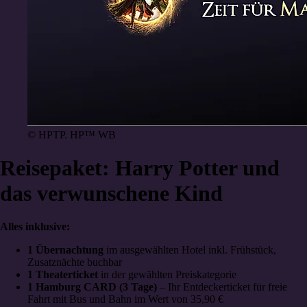
© HPTP. HP™ WB
Reisepaket: Harry Potter und
das verwunschene Kind
Alles inklusive:
1 Übernachtung
im ausgewählten Hotel inkl. Frühstück,
Zusatznächte buchbar
1 Theaterticket
in der gewählten Preiskategorie
1 Hamburg CARD (3 Tage)
– Ihr Entdeckerticket für freie
Fahrt mit Bus und Bahn im Wert von 35,90 €