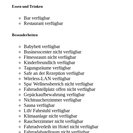
Essen und Trinken
Bar
verfügbar
Restaurant
verfügbar
Besonderheiten
Babybett
verfügbar
Businesscenter
nicht verfügbar
Fitnessraum
nicht verfügbar
Kinderfreundlich
verfügbar
Tagungsräume
verfügbar
Safe an der Rezeption
verfügbar
Wireless-LAN
verfügbar
Spa/ Wellnessbereich
nicht verfügbar
Fahrradstellplatz offen
nicht verfügbar
Gepäckaufbewahrung
verfügbar
Nichtraucherzimmer
verfügbar
Sauna
verfügbar
Lift/ Fahrstuhl
verfügbar
Klimaanlage
nicht verfügbar
Raucherzimmer
nicht verfügbar
Fahrradverleih im Hotel
nicht verfügbar
Fahrradabstellraum
nicht verfügbar