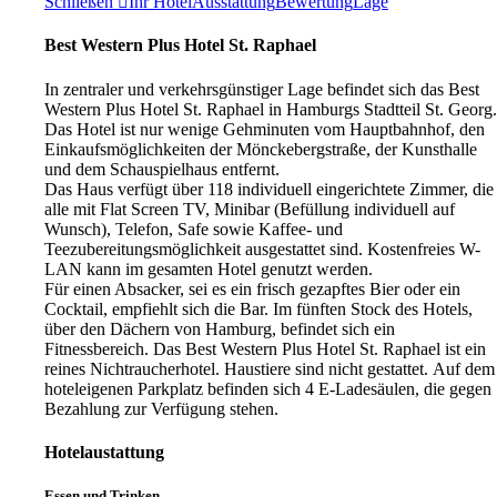
Schließen
Ihr Hotel
Ausstattung
Bewertung
Lage
Best Western Plus Hotel St. Raphael
In zentraler und verkehrsgünstiger Lage befindet sich das Best
Western Plus Hotel St. Raphael in Hamburgs Stadtteil St. Georg.
Das Hotel ist nur wenige Gehminuten vom Hauptbahnhof, den
Einkaufsmöglichkeiten der Mönckebergstraße, der Kunsthalle
und dem Schauspielhaus entfernt.
Das Haus verfügt über 118 individuell eingerichtete Zimmer, die
alle mit Flat Screen TV, Minibar (Befüllung individuell auf
Wunsch), Telefon, Safe sowie Kaffee- und
Teezubereitungsmöglichkeit ausgestattet sind. Kostenfreies W-
LAN kann im gesamten Hotel genutzt werden.
Für einen Absacker, sei es ein frisch gezapftes Bier oder ein
Cocktail, empfiehlt sich die Bar. Im fünften Stock des Hotels,
über den Dächern von Hamburg, befindet sich ein
Fitnessbereich. Das Best Western Plus Hotel St. Raphael ist ein
reines Nichtraucherhotel. Haustiere sind nicht gestattet. Auf dem
hoteleigenen Parkplatz befinden sich 4 E-Ladesäulen, die gegen
Bezahlung zur Verfügung stehen.
Hotelaustattung
Essen und Trinken