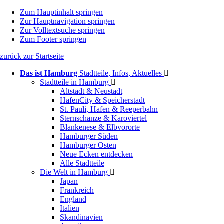
Zum Hauptinhalt springen
Zur Hauptnavigation springen
Zur Volltextsuche springen
Zum Footer springen
zurück zur Startseite
Das ist Hamburg
Stadtteile, Infos, Aktuelles
Stadtteile in Hamburg
Altstadt & Neustadt
HafenCity & Speicherstadt
St. Pauli, Hafen & Reeperbahn
Sternschanze & Karoviertel
Blankenese & Elbvororte
Hamburger Süden
Hamburger Osten
Neue Ecken entdecken
Alle Stadtteile
Die Welt in Hamburg
Japan
Frankreich
England
Italien
Skandinavien