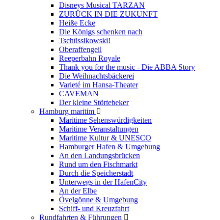
Disneys Musical TARZAN
ZURÜCK IN DIE ZUKUNFT
Heiße Ecke
Die Königs schenken nach
Tschüssikowski!
Oberaffengeil
Reeperbahn Royale
Thank you for the music - Die ABBA Story
Die Weihnachtsbäckerei
Varieté im Hansa-Theater
CAVEMAN
Der kleine Störtebeker
Hamburg maritim
Maritime Sehenswürdigkeiten
Maritime Veranstaltungen
Maritime Kultur & UNESCO
Hamburger Hafen & Umgebung
An den Landungsbrücken
Rund um den Fischmarkt
Durch die Speicherstadt
Unterwegs in der HafenCity
An der Elbe
Övelgönne & Umgebung
Schiff- und Kreuzfahrt
Rundfahrten & Führungen