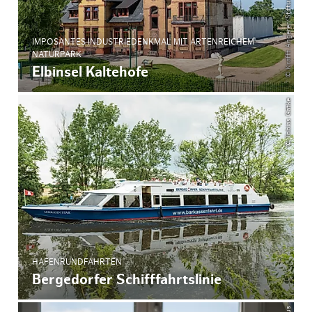
IMPOSANTES INDUSTRIEDENKMAL MIT ARTENREICHEM
NATURPARK
Elbinsel Kaltehofe
© Tobias Gätke
HAFENRUNDFAHRTEN
Bergedorfer Schifffahrtslinie