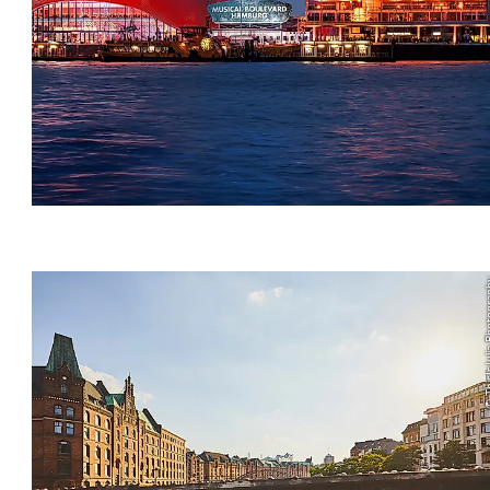
© ThisIsJul