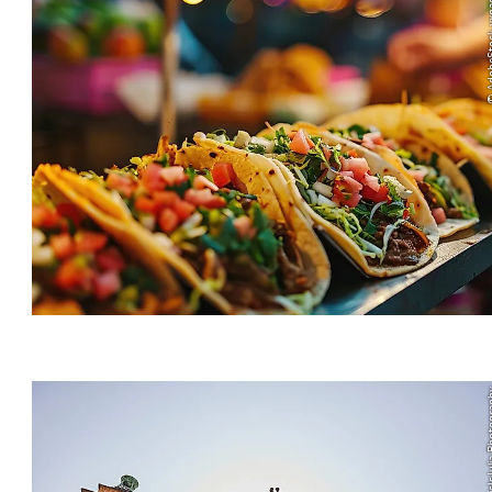
© AdobeSto
© ThisIsJul