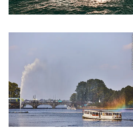
© ThisIsJul