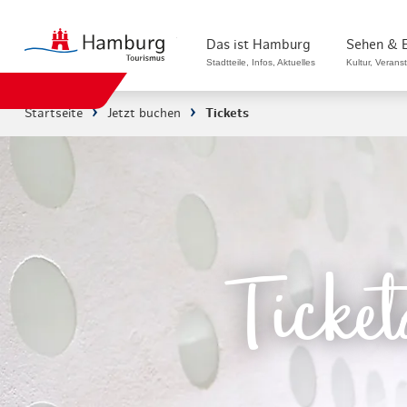
zurück zur Startseite
Das ist Hamburg
Sehen & 
Stadtteile, Infos, Aktuelles
Kultur, Verans
Startseite
Jetzt buchen
Tickets
Stadtteile in Hamburg
Sehenswürdigk
Die Welt in Hamburg
Kultur & Musi
Hamburg nachhaltig erleben
Veranstaltung
Ein Tag in Hamburg
Musicals & S
Ticket
Hamburg das ganze Jahr
Hamburg mari
Hamburg für...
Rundfahrten 
Infos & Mobilität
Radfahren in 