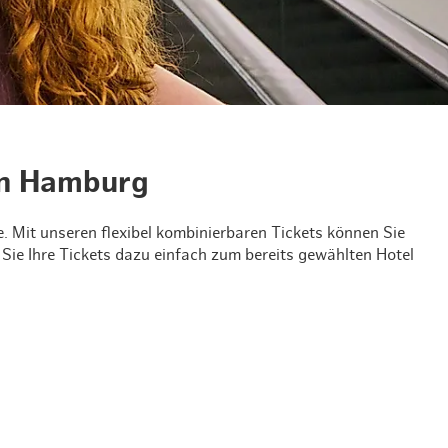
& Lifestyle
tig essen & trinken
tig shoppen
 in Hamburg
 Mit unseren flexibel kombinierbaren Tickets können Sie
n Sie Ihre Tickets dazu einfach zum bereits gewählten Hotel