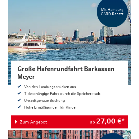
© Thomas Gamlow
Mit Hamburg
CARD Rabatt
Große Hafenrundfahrt Barkassen
Meyer
Von den Landungsbrücken aus
Tideabhängige Fahrt durch die Speicherstadt
Uhrzeitgenaue Buchung
Hohe Ermäßigungen für Kinder
27,00
€*
Zum Angebot
ab