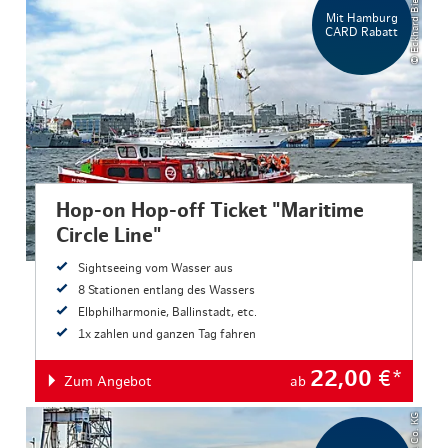
© Eckhard Biermann
Mit Hamburg
CARD Rabatt
Hop-on Hop-off Ticket "Maritime
Circle Line"
Sightseeing vom Wasser aus
8 Stationen entlang des Wassers
Elbphilharmonie, Ballinstadt, etc.
1x zahlen und ganzen Tag fahren
22,00
€*
Zum Angebot
ab