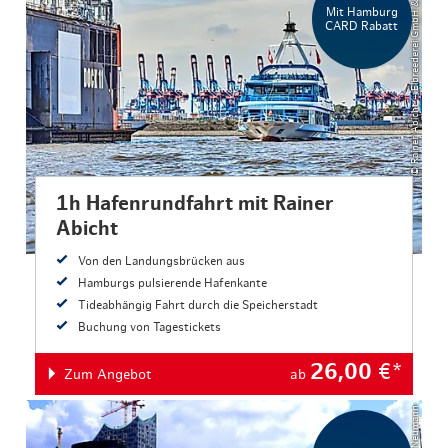
© Rainer Abicht – Elbreederei GmbH & Co. KG
Mit Hamburg
CARD Rabatt
1h Hafenrundfahrt mit Rainer
Abicht
Von den Landungsbrücken aus
Hamburgs pulsierende Hafenkante
Tideabhängig Fahrt durch die Speicherstadt
Buchung von Tagestickets
26,00
€*
Zum Angebot
ab
© Felix Neumann