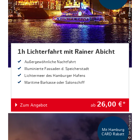
© Rainer Abicht – Elbreederei GmbH & Co. KG
1h Lichterfahrt mit Rainer Abicht
Außergewöhnliche Nachtfahrt
Illuminierte Fassaden d. Speicherstadt
Lichtermeer des Hamburger Hafens
Maritime Barkasse oder Salonschiff
26,00
€*
Zum Angebot
ab
© Jan Schugardt
Mit Hamburg
CARD Rabatt