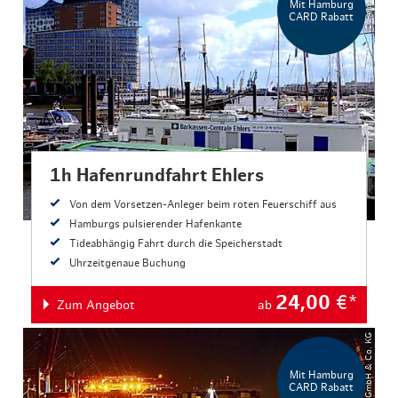
Mit Hamburg
CARD Rabatt
1h Hafenrundfahrt Ehlers
Von dem Vorsetzen-Anleger beim roten Feuerschiff aus
Hamburgs pulsierender Hafenkante
Tideabhängig Fahrt durch die Speicherstadt
Uhrzeitgenaue Buchung
24,00
€*
Zum Angebot
ab
Mit Hamburg
CARD Rabatt