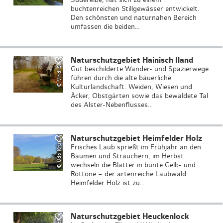
buchtenreichen Stillgewässer entwickelt.
Den schönsten und naturnahen Bereich
umfassen die beiden…
Naturschutzgebiet Hainisch Iland
© Viridi Silva
Gut beschilderte Wander- und Spazierwege
führen durch die alte bäuerliche
U
d
o
K
r
u
S
t
o
c
k
A
d
o
b
e
4
3
0
3
5
2
9
9
Kulturlandschaft. Weiden, Wiesen und
Äcker, Obstgärten sowie das bewaldete Tal
des Alster-Nebenflusses…
Naturschutzgebiet Heimfelder Holz
©
e
1
s
Frisches Laub sprießt im Frühjahr an den
Bäumen und Sträuchern, im Herbst
wechseln die Blätter in bunte Gelb- und
Rottöne – der artenreiche Laubwald
Heimfelder Holz ist zu…
Naturschutzgebiet Heuckenlock
e