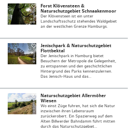
H
ei
di
M
a
h
ö
f
e
Forst Klövensteen &
©
e
r
r
Bl
a
u
b
a
c
h
o
t
o
g
r
a
f
i
e
–
s
t
o
c
k
.
a
d
o
b
e
.
c
o
y
Naturschutzgebiet Schnaakenmoor
Der Klövensteen ist ein unter
Landschaftsschutz stehendes Waldgebiet
an der westlichen Grenze Hamburgs.
Jenischpark & Naturschutzgebiet
©
F
m
Flottbektal
Der Jenischpark in Hamburg bietet
Besuchern der Metropole die Gelegenheit,
zu entspannen und den geschichtlichen
Hintergrund des Parks kennenzulernen.
Das Jenisch-Haus und das…
B
U
K
E
A
/
ol
k
e
r
Di
n
s
Naturschutzgebiet Allermöher
©
V
e
Wiesen
Wo einst Züge fuhren, hat sich die Natur
inzwischen ihren Lebensraum
zurückerobert. Ein Spazierweg auf dem
Alten Billwerder Bahndamm führt mitten
durch das Naturschutzgebiet…