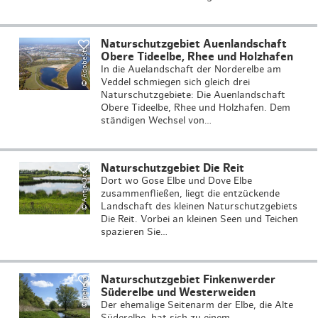
A
d
o
b
e
S
c
k
_
4
4
7
5
2
9
7
6
Naturschutzgebiet Auenlandschaft
©
o
1
t
Obere Tideelbe, Rhee und Holzhafen
In die Auelandschaft der Norderelbe am
Veddel schmiegen sich gleich drei
Naturschutzgebiete: Die Auenlandschaft
Obere Tideelbe, Rhee und Holzhafen. Dem
ständigen Wechsel von…
A
n
tj
e
O
c
p
Naturschutzgebiet Die Reit
©
m
o
a
Dort wo Gose Elbe und Dove Elbe
zusammenfließen, liegt die entzückende
Landschaft des kleinen Naturschutzgebiets
Die Reit. Vorbei an kleinen Seen und Teichen
spazieren Sie…
Naturschutzgebiet Finkenwerder
© peheka
Süderelbe und Westerweiden
Der ehemalige Seitenarm der Elbe, die Alte
Süderelbe, hat sich zu einem