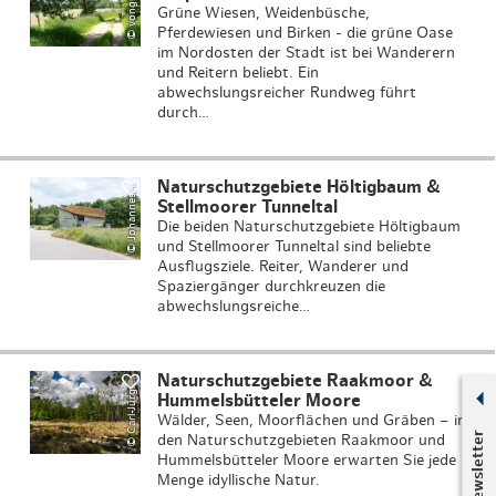
t
Grüne Wiesen, Weidenbüsche,
Pferdewiesen und Birken - die grüne Oase
im Nordosten der Stadt ist bei Wanderern
und Reitern beliebt. Ein
abwechslungsreicher Rundweg führt
durch…
J
o
h
a
n
n
e
B
e
s
c
h
o
n
d
e
Naturschutzgebiete Höltigbaum &
©
r
s
Stellmoorer Tunneltal
Die beiden Naturschutzgebiete Höltigbaum
und Stellmoorer Tunneltal sind beliebte
Ausflugsziele. Reiter, Wanderer und
Spaziergänger durchkreuzen die
abwechslungsreiche…
C
a
rl
-
J
ü
r
n
B
a
u
t
s
c
Naturschutzgebiete Raakmoor &
©
e
h
g
Hummelsbütteler Moore
Wälder, Seen, Moorflächen und Gräben – in
Newsletter
den Naturschutzgebieten Raakmoor und
Hummelsbütteler Moore erwarten Sie jede
Menge idyllische Natur.