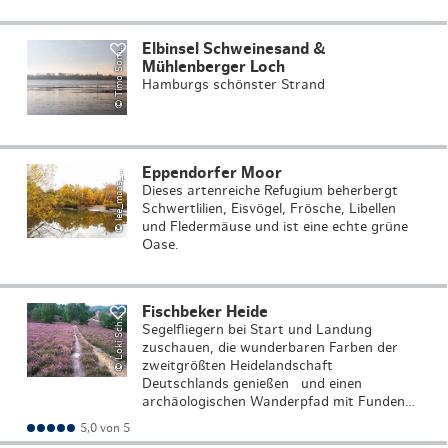
Ti
m
o
S
o
e
r
,
L
e
e
M
a
a
Elbinsel Schweinesand &
©
m
s
m
Mühlenberger Loch
Hamburgs schönster Strand
l
e
e
_
m
a
a
s
m
o
_
s
o
m
m
e
Eppendorfer Moor
©
ti
r
_
Dieses artenreiche Refugium beherbergt
Schwertlilien, Eisvögel, Frösche, Libellen
und Fledermäuse und ist eine echte grüne
Oase.
L
o
ki
S
c
mi
d
t
S
ti
f
t
u
n
Fischbeker Heide
©
g
h
Segelfliegern bei Start und Landung
zuschauen, die wunderbaren Farben der
zweitgrößten Heidelandschaft
Deutschlands genießen und einen
archäologischen Wanderpfad mit Funden…
5,0 von 5