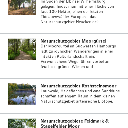
©
F
r
a
u
El
b
vill
Im Süden der Elbinsel Wilhelmsburg
gelegen, findet man mit einer Fläche von
fast 100 Hektar, einen der letzten
Tideauenwälder Europas - das
Naturschutzgebiet Heuckenlock. …
Naturschutzgebiet Moorgürtel
© M. Rode
Der Moorgürtel im Südwesten Hamburgs
lädt zu idyllischen Wanderungen in einer
intakten Kulturlandschaft ein.
Verwunschene Wege führen vorbei an
feuchten grünen Wiesen und…
F
o
t
o
R
o
s
t
ei
n
s
m
o
o
Naturschutzgebiet Rothsteinsmoor
©
h
r
t
Laubwald, Heideflächen und eine Sanddüne
schaffen auf engem Raum in dem kleinen
Naturschutzgebiet artenreiche Biotope.
v
o
n
g
o
m
e
n
e
Naturschutzgebiete Feldmark &
©
h
n
Stapelfelder Moor