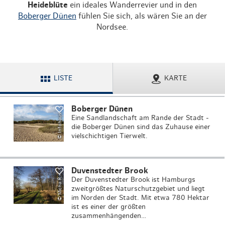
Heideblüte
ein ideales Wanderrevier und in den
Boberger Dünen
fühlen Sie sich, als wären Sie an der
Nordsee.
I
n
f
o
h
a
u
s
o
b
e
r
g
L
o
ki
S
c
h
mi
d
t
S
ti
f
t
u
n
LISTE
KARTE
Boberger Dünen
©
B
g
Eine Sandlandschaft am Rande der Stadt -
die Boberger Dünen sind das Zuhause einer
Mi
c
h
a
R
t
o
c
k
.
a
d
o
b
e
.
c
o
vielschichtigen Tierwelt.
Duvenstedter Brook
©
s
m
–
Der Duvenstedter Brook ist Hamburgs
zweitgrößtes Naturschutzgebiet und liegt
im Norden der Stadt. Mit etwa 780 Hektar
ist es einer der größten
zusammenhängenden…