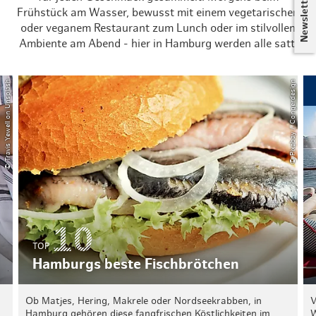
Newsletter
Frühstück am Wasser, bewusst mit einem vegetarischen
oder veganem Restaurant zum Lunch oder im stilvollen
Ambiente am Abend - hier in Hamburg werden alle satt.
© Travis Yewell on Unsplash
© Pixabay / Congerdesign
TOP
Hamburgs beste Fischbrötchen
Ob Matjes, Hering, Makrele oder Nordseekrabben, in
V
Hamburg gehören diese fangfrischen Köstlichkeiten im
W