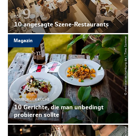
TOP
10 angesagte Szene-Restaurants
© mediaserver.hamburg.de / Timo Sommer
Magazin
HAMBURGER KÜCHE
10 Gerichte, die man unbedingt
probieren sollte