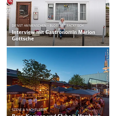
DIENST AM MENSCHEN – BLOSS MIT BACKFISCH
Interview mit Gastronomin Marion
Göttsche
© Ratsherrn / Henning Angerer
SZENE & NACHTLEBEN