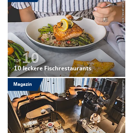
© Travis Yewell on Unsplash
TOP
10 leckere Fischrestaurants
© ThisIsJulia Photography
Magazin