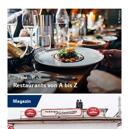
© Pixabay
AUF EINEN BLICK
Restaurants von A bis Z
© Malte Spindler
Magazin