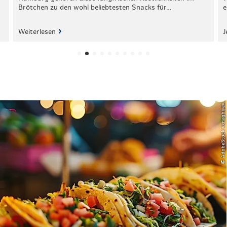
Brötchen zu den wohl beliebtesten Snacks für…
e
Weiterlesen
J
© AdobeStock vxnaghiyev