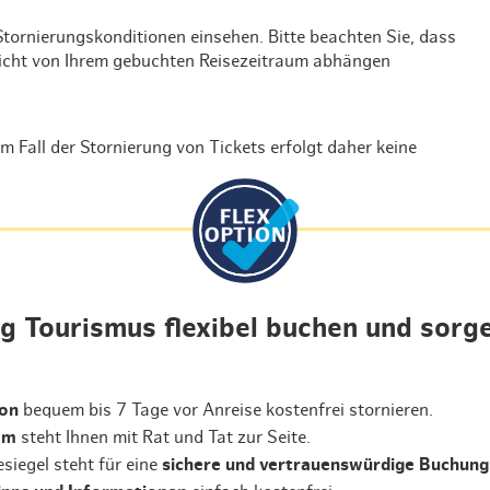
en
Neue Ecken entdecken
Nachhaltige Veranstaltungen
Kreuzfahrer
Erlebniswelten
Theater & Schauspiel
Unterwegs in der HafenCity
Kinos in Hamburg
Museen
Wohnen 
Nachhal
Heiße Ecke
Kulinarik & Nachtleben
Historische Schiffe
Ausflüge ins Grüne
Hagenbecks Tierpark
tornierungskonditionen einsehen. Bitte beachten Sie, dass
Hamburg
Alle Stadtteile
Kulturstadtplan für Hamburg
Ausstellungen & Kunst
An der Elbe
Golfregion Hamburg
Erlebnisse
Nachhal
Die Königs schenken nach
UNESCO Welterbe
Hamburg nachhaltig erleben
icht von Ihrem gebuchten Reisezeitraum abhängen
Alle Sehenswürdigkeiten
le
Architektur
Sportveranstaltungen
Övelgönne & Umgebung
Bäder & Wellness
Tschüssikowski!
Stadt-Camping in Hamburg
Fall der Stornierung von Tickets erfolgt daher keine
eit & Sport
Kostenlose Veranstaltungen
Schiff- und Kreuzfahrt
Hamburg für Kreative
Oberaffengeil
Maritime Veranstaltungen
Reeperbahn Royale
Nachhaltige Veranstaltungen
Thank you for the music - Die
ABBA Story
Die Weihnachtsbäckerei
 Tourismus flexibel buchen und sorge
Varieté im Hansa-Theater
ion
bequem bis 7 Tage vor Anreise kostenfrei stornieren.
CAVEMAN
am
steht Ihnen mit Rat und Tat zur Seite.
Der kleine Störtebeker
siegel steht für eine
sichere und vertrauenswürdige Buchung