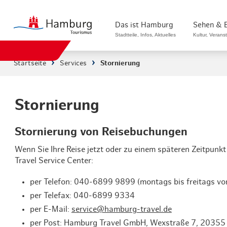
zurück zur Startseite
Das ist Hamburg
Sehen & 
Stadtteile, Infos, Aktuelles
Kultur, Verans
Startseite
Services
Stornierung
Stadtteile in Hamburg
Sehenswürdigk
Die Welt in Hamburg
Kultur & Musi
Stornierung
Hamburg nachhaltig erleben
Veranstaltung
Stornierung von Reisebuchungen
Ein Tag in Hamburg
Musicals & S
Wenn Sie Ihre Reise jetzt oder zu einem späteren Zeitpunk
Travel Service Center:
Hamburg das ganze Jahr
Hamburg mari
per Telefon: 040-6899 9899 (montags bis freitags vo
Hamburg für...
Rundfahrten 
per Telefax: 040-6899 9334
per E-Mail:
service@hamburg-travel.de
Infos & Mobilität
Radfahren in 
per Post: Hamburg Travel GmbH, Wexstraße 7, 2035