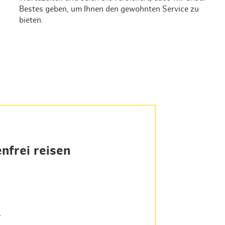
& Lifestyle
tig essen & trinken
Bestes geben, um Ihnen den gewohnten Service zu
bieten.
tig shoppen
nfrei reisen
.