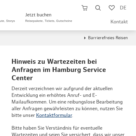
Warenkorb öffnen
Suche öffnen
Merklis
DE
Jetzt buchen
ute, Storys
Reisepakete, Tickets, Gutscheine
Kontakt
Barrierefreies Reisen
ng A-Z
ants A-Z
Reisepakete
ilshopping
 Bistros A-Z
Hinweis zu Wartezeiten bei
Hamburg CARD
Anfragen im Hamburg Service
szentren
arten
Tickets
Center
kte
er Originale
Derzeit verzeichnen wir aufgrund der aktuellen
Hotels
Entwicklung ein erhöhtes Anruf- und E-
märkte
Restaurants
Mailaufkommen. Um eine reibungslose Bearbeitung
Gutschein schenken
aller Anfragen gewährleisten zu können, nutzen Sie
soffene Sonntage
- & Feinschmecker
bitte unser
Kontaktformular
.
Gruppenreisen
g, Schuhe, Schmuck
ünstig
Bitte haben Sie Verständnis für eventuelle
Broschürenbestellung
Wartezeiten und seien Sie versichert, dass wir unser