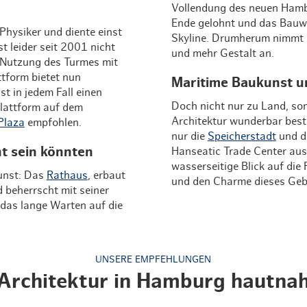
Vollendung des neuen Hamb
Ende gelohnt und das Bauwe
Physiker und diente einst
Skyline. Drumherum nimmt 
t leider seit 2001 nicht
und mehr Gestalt an.
d Nutzung des Turmes mit
tform bietet nun
Maritime Baukunst un
t in jedem Fall einen
Doch nicht nur zu Land, so
Plattform auf dem
Architektur wunderbar bes
Plaza
empfohlen.
nur die
Speicherstadt
und di
ht sein könnten
Hanseatic Trade Center aus
wasserseitige Blick auf die 
kunst: Das
Rathaus
, erbaut
und den Charme dieses Geb
d beherrscht mit seiner
das lange Warten auf die
UNSERE EMPFEHLUNGEN
Architektur in Hamburg hautna