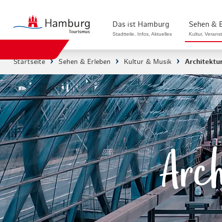
zurück zur Startseite
Das ist Hamburg
Sehen & 
Stadtteile, Infos, Aktuelles
Kultur, Verans
Startseite
Sehen & Erleben
Kultur & Musik
Architektu
Stadtteile in Hamburg
Sehenswürdigk
Die Welt in Hamburg
Kultur & Musi
Hamburg nachhaltig erleben
Veranstaltung
Ein Tag in Hamburg
Musicals & S
Arc
Hamburg das ganze Jahr
Hamburg mari
Hamburg für...
Rundfahrten 
Infos & Mobilität
Radfahren in 