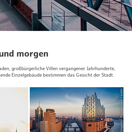
& Lifestyle
tig essen & trinken
tig shoppen
 und morgen
en, großbürgerliche Villen vergangener Jahrhunderte,
gende Einzelgebäude bestimmen das Gesicht der Stadt.
© Bildagentur PantherMedia Canetti