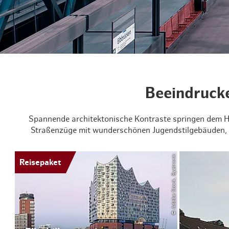
Routen & Tour
Historisches 
Grüne Metropo
Erlebnis, Freiz
Beeindruck
Spannende architektonische Kontraste springen dem H
Straßenzüge mit wunderschönen Jugendstilgebäuden, b
© Adobe Stock, Eyetronic
Reisepaket