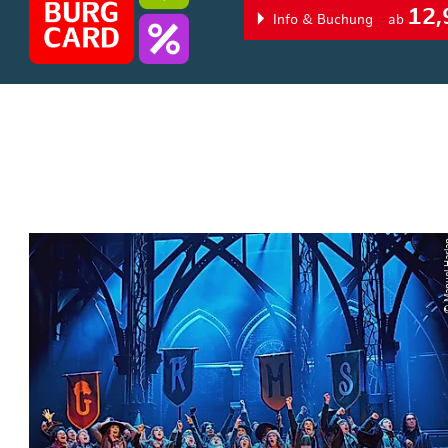
12,
Info & Buchung
ab
© Manue