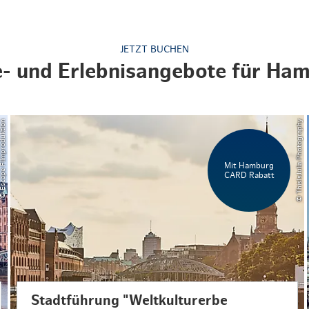
JETZT BUCHEN
e- und Erlebnisangebote für Ha
Escape Filmproduktion
© ThisIsJulia Photography
Mit Hamburg
CARD Rabatt
Stadtführung "Weltkulturerbe