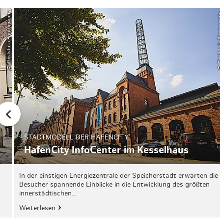
© ThisIsJulia Photography
© ThisIsJuli
STADTMODELL DER HAFENCITY
HafenCity InfoCenter im Kesselhaus
In der einstigen Energiezentrale der Speicherstadt erwarten die
Besucher spannende Einblicke in die Entwicklung des größten
innerstädtischen…
Weiterlesen