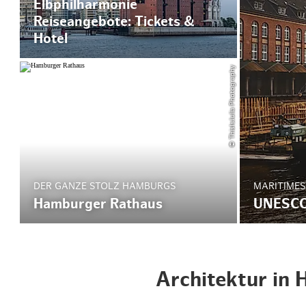
Elbphilharmonie
Reiseangebote: Tickets &
Hotel
© ThisIsJulia Photography
MARITIMES
DER GANZE STOLZ HAMBURGS
UNESCO 
Hamburger Rathaus
Architektur in