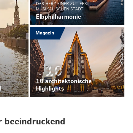
DAS HERZ EINER ZUTIEFST
MUSIKALISCHEN STADT
Elbphilharmonie
© ThisIsJulia Photography
Magazin
TOP
10 architektonische
l
Highlights
r beeindruckend