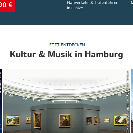
Nahverkehr & Hafenfähren
M
90
€
inklusive
JETZT ENTDECKEN
Kultur & Musik in Hamburg
l Harlan
© Hamburger Kunsthalle / Foto: Kay Riechers