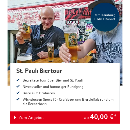
© St. Pauli Office
Mit Hamburg
CARD Rabatt
St. Pauli Biertour
Begleitete Tour über Bier und St. Pauli
Niveauvoller und humoriger Rundgang
Biere zum Probieren
Wichtigsten Spots für Craftbeer und Biervielfalt rund um
die Reeperbahn
40,00
€*
Zum Angebot
ab