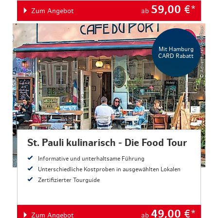
59,00
€*
Zum Angebot
ab
© AdventureWorldTour
Mit Hamburg
CARD Rabatt
St. Pauli kulinarisch - Die Food Tour
Informative und unterhaltsame Führung
Unterschiedliche Kostproben in ausgewählten Lokalen
Zertifizierter Tourguide
49,00
€*
Zum Angebot
ab