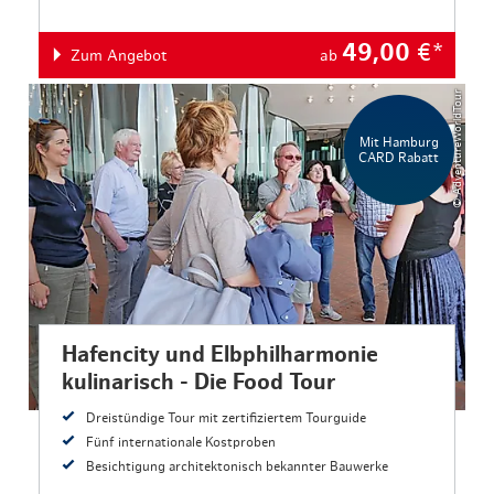
49,00
€*
Zum Angebot
ab
© AdventureWorldTour
Mit Hamburg
CARD Rabatt
Hafencity und Elbphilharmonie
kulinarisch - Die Food Tour
Dreistündige Tour mit zertifiziertem Tourguide
Fünf internationale Kostproben
Besichtigung architektonisch bekannter Bauwerke