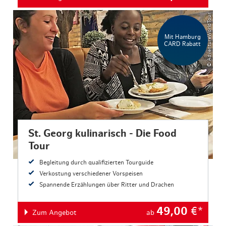
© AdventureWorldTour
Mit Hamburg
CARD Rabatt
St. Georg kulinarisch - Die Food
Tour
Begleitung durch qualifizierten Tourguide
Verkostung verschiedener Vorspeisen
Spannende Erzählungen über Ritter und Drachen
49,00
€*
Zum Angebot
ab