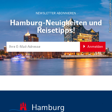
© Powell83 – stock.adobe.com
NEWSLETTER ABONNIEREN
Hamburg-Neuigkeiten und
Reisetipps!
Anmelden
zurück zur 