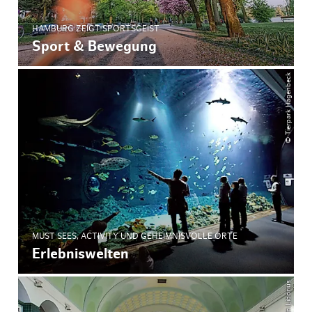
HAMBURG ZEIGT SPORTSGEIST
Sport & Bewegung
© Tierpark Hagenbeck
MUST SEES, ACTIVITY UND GEHEIMNISVOLLE ORTE
Erlebniswelten
© Kerstin Liborius