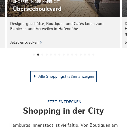
SHOPPEN IN DER HAFENCITY
Überseeboulevard
Designergeschäfte, Boutiquen und Cafés laden zum
D
Flanieren und Verweilen in Hafennähe.
H
g
Jetzt entdecken
J
Alle Shoppingstraßen anzeigen
JETZT ENTDECKEN
Shopping in der City
Hamburgs Innenstadt ist vielfältig. Von Boutiquen am