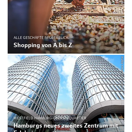
ALLE GESCHÄFTE IM ÜBERBLICK
Shopping von A bis Z
© URW /rock stars digital
WESTFIELD HAMBURG-ÜBERSEEQUARTIER
Hamburgs neues zweites Zentrum mit