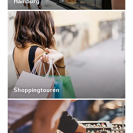
Hamburg
© Pixabay / gonghuimin468
Shoppingtouren
© ThisIsJulia Photography