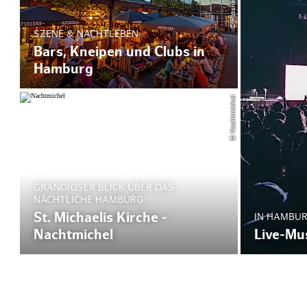
SZENE & NACHTLEBEN
Bars, Kneipen und Clubs in
Hamburg
© Nachtmichel
GRANDIOSER BLICK ÜBER DAS
NÄCHTLICHE HAMBURG
St. Michaelis Kirche -
IN HAMBURG
Live-Mu
Nachtmichel