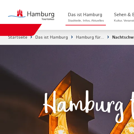
zurück zur Startseite
Das ist Hamburg
Sehen & 
Stadtteile, Infos, Aktuelles
Kultur, Verans
Startseite
Das ist Hamburg
Hamburg für...
Nachtschw
Stadtteile in Hamburg
Sehenswürdigk
Die Welt in Hamburg
Kultur & Musi
Hamburg nachhaltig erleben
Veranstaltung
Ein Tag in Hamburg
Musicals & S
Hamburg f
Hamburg das ganze Jahr
Hamburg mari
Hamburg für...
Rundfahrten 
Infos & Mobilität
Radfahren in 