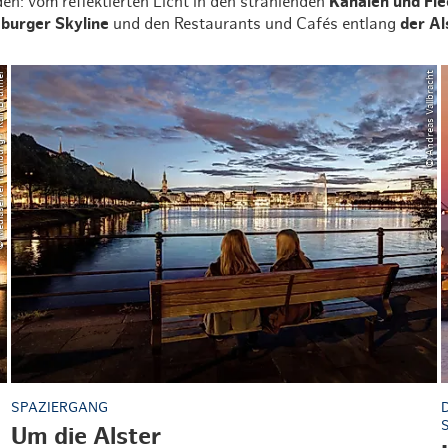
en: vom reflektierten Licht in den strahlenden
Kanälen und Fl
burger Skyline
und den Restaurants und Cafés entlang
der Al
urg / Ralf Brunner
© Andreas Vallbracht
SPAZIERGANG
Um die Alster