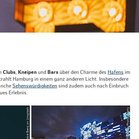
& Lifestyle
tig essen & trinken
tig shoppen
en
Clubs
,
Kneipen
und
Bars
über den Charme des
Hafens
im
strahlt Hamburg in einem ganz anderen Licht. Insbesondere
anche
Sehenswürdigkeiten
sind zudem auch nach Einbruch
ues Erlebnis.
© André Benz on Unsplash
© ThisIsJulia Photography