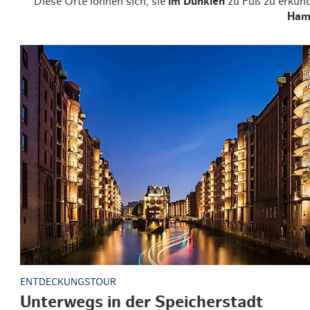
Diese Orte lohnen sich, sie
im Dunklen
zu Fuß zu erkund
Ham
© Mediaserver Hamb
ENTDECKUNGSTOUR
Unterwegs in der Speicherstadt