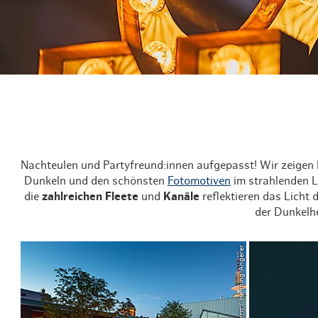
Routen & Tour
Historisches 
Grüne Metropo
Erlebnis, Freiz
Nachteulen und Partyfreund:innen aufgepasst! Wir zeigen 
Dunkeln und den schönsten
Fotomotiven
im strahlenden L
die
zahlreichen Fleete
und
Kanäle
reflektieren das Licht 
der Dunkelhe
© Ratsherrn / Henning Angerer