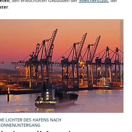
eeten
, den erleuchteten Gebäuden der
Speicherstadt
, der
ster
.
© www.mediaserver.hamburg.de / Ottmar Heinze
DIE LICHTER DES HAFENS NACH
SONNENUNTERGANG