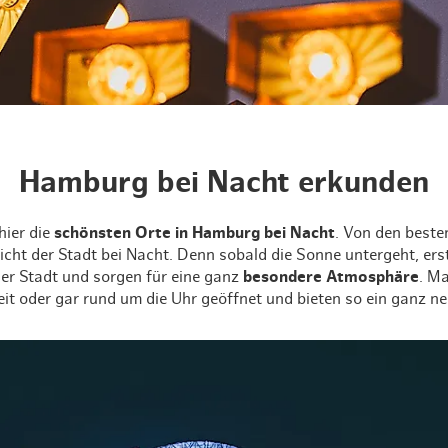
en
Neue Ecken entdecken
Nachhaltige Veranstaltungen
Kreuzfahrer
Erlebniswelten
Theater & Schauspiel
Unterwegs in der HafenCity
Kinos in Hamburg
Museen
Wohnen 
Nachhal
Heiße Ecke
Kulinarik & Nachtleben
Historische Schiffe
Ausflüge ins Grüne
Hagenbecks Tierpark
Hamburg
Alle Stadtteile
Kulturstadtplan für Hamburg
Ausstellungen & Kunst
An der Elbe
Golfregion Hamburg
Erlebnisse
Nachhal
Die Königs schenken nach
UNESCO Welterbe
Hamburg nachhaltig erleben
Alle Sehenswürdigkeiten
le
Architektur
Sportveranstaltungen
Övelgönne & Umgebung
Bäder & Wellness
Tschüssikowski!
Stadt-Camping in Hamburg
eit & Sport
Kostenlose Veranstaltungen
Schiff- und Kreuzfahrt
Hamburg für Kreative
Oberaffengeil
Hamburg bei Nacht erkunden
Maritime Veranstaltungen
Reeperbahn Royale
Nachhaltige Veranstaltungen
Thank you for the music - Die
hier die
schönsten Orte in Hamburg bei Nacht
. Von den best
ABBA Story
icht der Stadt bei Nacht. Denn sobald die Sonne untergeht, er
der Stadt und sorgen für eine ganz
besondere Atmosphäre
. M
Die Weihnachtsbäckerei
it oder gar rund um die Uhr geöffnet und bieten so ein ganz ne
Varieté im Hansa-Theater
CAVEMAN
Der kleine Störtebeker