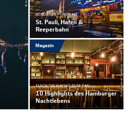
STADTTEILPORTRAIT
St. Pauli, Hafen &
Reeperbahn
© Mediaserver Hamburg / clockers GmbH
Magazin
MACH DIE NACHT ZUM TAG
10 Highlights des Hamburger
Nachtlebens