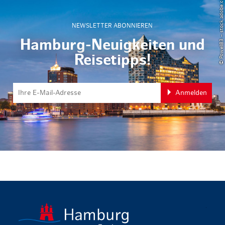
© Powell83 – stock.adobe.com
NEWSLETTER ABONNIEREN
Hamburg-Neuigkeiten und
Reisetipps!
Anmelden
zurück zur 