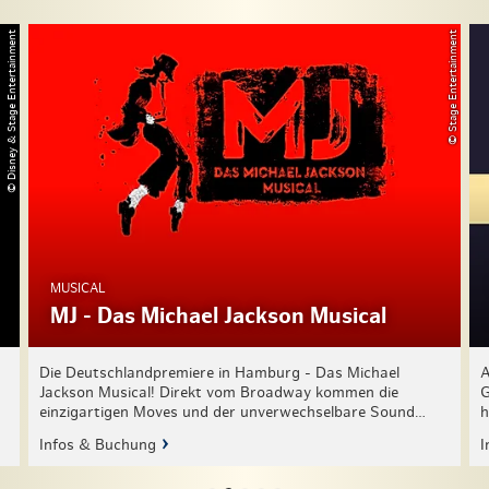
© Disney & Stage Entertainment
© Stage Entertainment
MUSICAL
MJ - Das Michael Jackson Musical
Die Deutschlandpremiere in Hamburg - Das Michael
A
Jackson Musical! Direkt vom Broadway kommen die
G
einzigartigen Moves und der unverwechselbare Sound…
h
Infos & Buchung
I