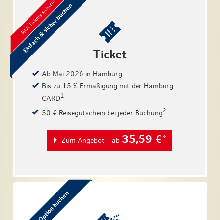
Jetzt Tickets sichern!
Einfach & sicher buchen
Ticket
Ab Mai 2026 in Hamburg
Bis zu 15 % Ermäßigung mit der Hamburg
1
CARD
2
50 € Reisegutschein bei jeder Buchung
35,59
€*
Zum Angebot
ab
Mit Flex Option buchen