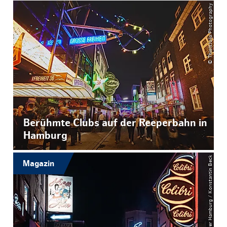
© ThisIsJulia Photography
Berühmte Clubs auf der Reeperbahn in
Hamburg
© Mediaserver Hamburg / Konstantin Beck
Magazin