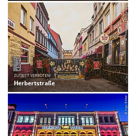
© ThisIsJulia Photography
ZUTRITT VERBOTEN!
Herbertstraße
© Ingo Bölter