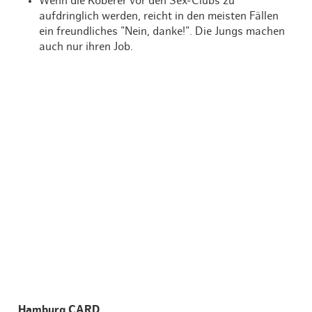
Wenn die Koberer vor den Sex-Clubs zu
aufdringlich werden, reicht in den meisten Fällen
ein freundliches "Nein, danke!". Die Jungs machen
auch nur ihren Job.
12,90 €
ab
Hamburg CARD