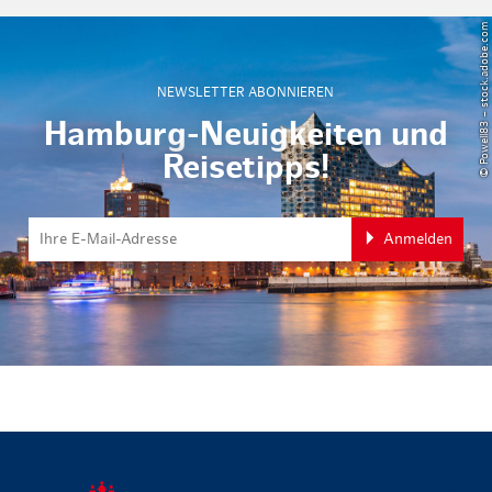
© Powell83 – stock.adobe.com
NEWSLETTER ABONNIEREN
Hamburg-Neuigkeiten und
Reisetipps!
Anmelden
zurück zur 