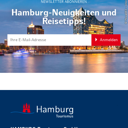
© Powell83 – stock.adobe.com
NEWSLETTER ABONNIEREN
Hamburg-Neuigkeiten und
Reisetipps!
Anmelden
zurück zur 