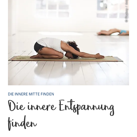
© Pixabay / AndiP
DIE INNERE MITTE FINDEN
Die innere Entspannung
finden