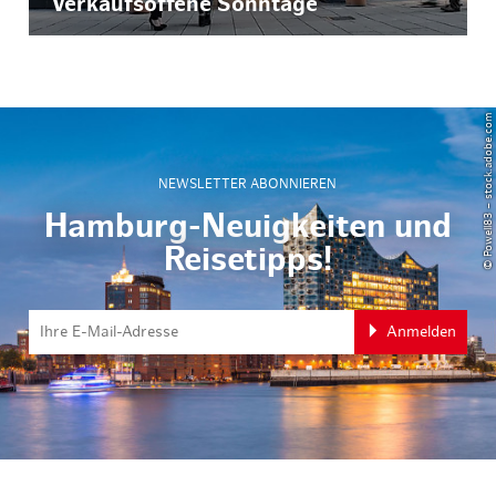
Verkaufsoffene Sonntage
© Powell83 – stock.adobe.com
NEWSLETTER ABONNIEREN
Hamburg-Neuigkeiten und
Reisetipps!
Anmelden