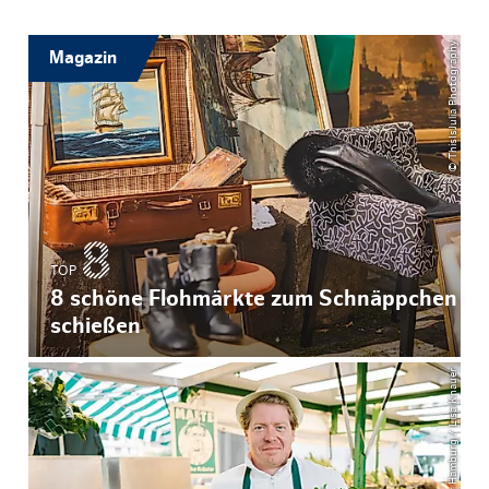
© ThisIsJulia Photography
Magazin
TOP
8 schöne Flohmärkte zum Schnäppchen
schießen
© Mediaserver Hamburg / Lisa Knauer