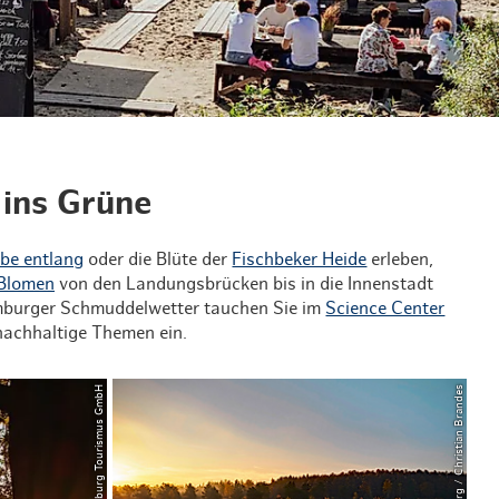
& Lifestyle
tig essen & trinken
tig shoppen
 ins Grüne
lbe entlang
oder die Blüte der
Fischbeker Heide
erleben,
 Blomen
von den Landungsbrücken bis in die Innenstadt
mburger Schmuddelwetter tauchen Sie im
Science Center
 nachhaltige Themen ein.
© Hamburg Tourismus GmbH
© Mediaserver Hamburg / Christian Brandes