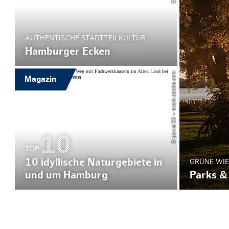
AUTHENTISCHE STADTTEILKULTUR
Hamburger Ecken
© powell83 – stock.adobe.com
Magazin
TOP
10 idyllische Naturgebiete in
GRÜNE WIE
Parks &
und um Hamburg