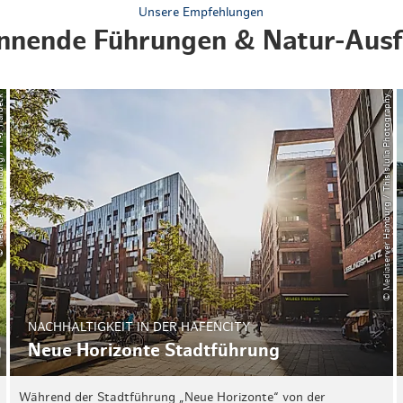
Unsere Empfehlungen
nnende Führungen & Natur-Ausf
urg / H.-J. Harbeck
© Mediaserver Hamburg / ThisIsJulia Photography
NACHHALTIGKEIT IN DER HAFENCITY
g
Neue Horizonte Stadtführung
Während der Stadtführung „Neue Horizonte“ von der