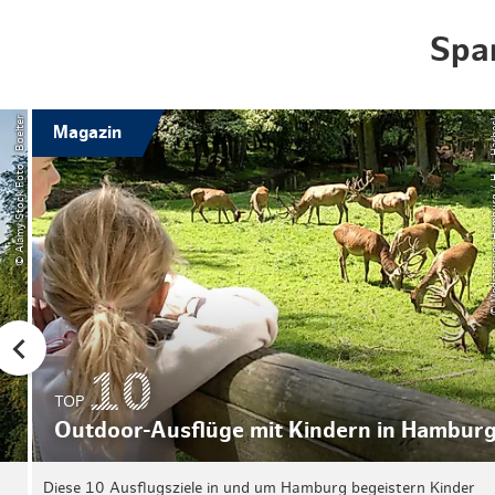
Spa
© Alamy Stock Foto / Boelter
© Mediaserver Hamb
Magazin
TOP
Outdoor-Ausflüge mit Kindern in Hambur
Diese 10 Ausflugsziele in und um Hamburg begeistern Kinder