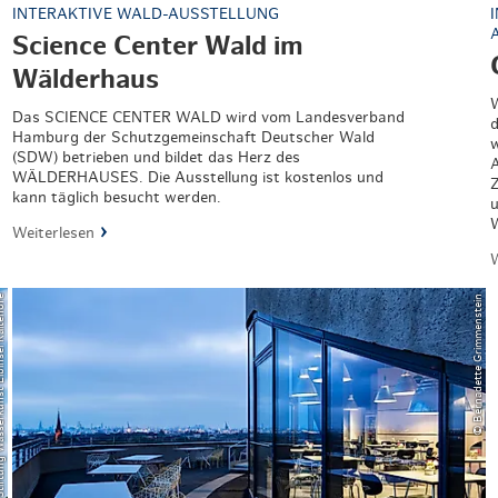
INTERAKTIVE WALD-AUSSTELLUNG
Science Center Wald im
Wälderhaus
W
Das SCIENCE CENTER WALD wird vom Landesverband
d
Hamburg der Schutzgemeinschaft Deutscher Wald
w
(SDW) betrieben und bildet das Herz des
A
WÄLDERHAUSES. Die Ausstellung ist kostenlos und
kann täglich besucht werden.
u
W
Weiterlesen
W
serkunst Elbinsel Kaltehofe
© Bernadette Grimmenstein