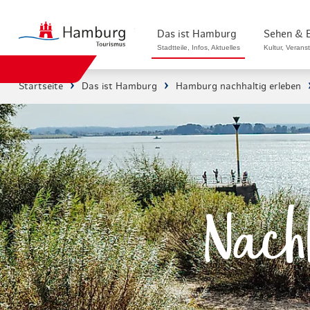
zurück zur Startseite
Das ist Hamburg
Sehen & 
Stadtteile, Infos, Aktuelles
Kultur, Verans
Startseite
Das ist Hamburg
Hamburg nachhaltig erleben
Stadtteile in Hamburg
Sehenswürdigk
Die Welt in Hamburg
Kultur & Musi
Hamburg nachhaltig erleben
Veranstaltung
Ein Tag in Hamburg
Musicals & S
Nachh
Hamburg das ganze Jahr
Hamburg mari
Hamburg für...
Rundfahrten 
Infos & Mobilität
Radfahren in 