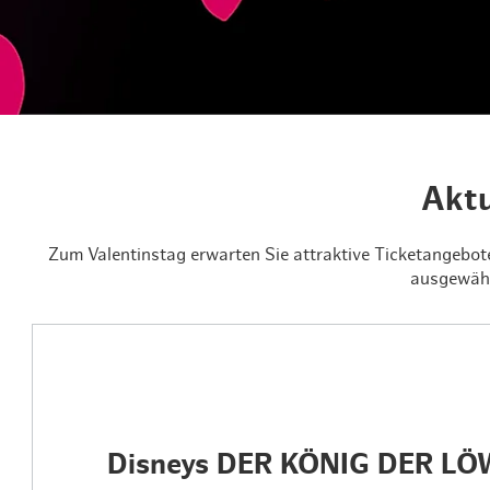
Routen & Tour
Historisches 
Grüne Metropo
Erlebnis, Freiz
Aktu
Zum Valentinstag erwarten Sie attraktive Ticketangebote
ausgewähl
Disneys DER KÖNIG DER L