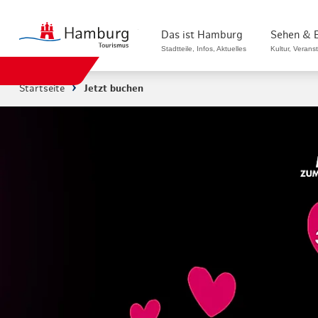
zurück zur Startseite
Das ist Hamburg
Sehen & 
Stadtteile, Infos, Aktuelles
Kultur, Verans
Startseite
Jetzt buchen
Stadtteile in Hamburg
Sehenswürdigk
Die Welt in Hamburg
Kultur & Musi
Hamburg nachhaltig erleben
Veranstaltung
Ein Tag in Hamburg
Musicals & S
Hamburg das ganze Jahr
Hamburg mari
Hamburg für...
Rundfahrten 
Infos & Mobilität
Radfahren in 